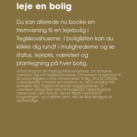
leje en bolig
Du kan allerede nu booke en
fremvisning til en lejebolig i
Teglskovshusene. I
boliglisten
kan du
klikke dig rundt i mulighederne og se
status, lejepris, værelser og
plantegning på hver bolig.
Vi har brug for din mail og telefonnummer, for at kunne
orientere dig om Teglskovshusene. Dit fornavn bruges kun til
at personliggøre vores henvendelse til dig. Ved at udfylde
ovenstående formular accepterer du, at E3 Holding må
kontakte dig i Teglskovshusenes byggeperiode. Vi
overfører aldrig dine data til tredjepart. Oplysningerne
opbevares i det tidsrum, der er tilladt i henhold til
lovgivningen, og vi sletter dem, når de ikke længere er
nødvendige.